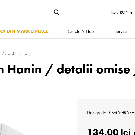
RO / RON lei
Ă DIN MARKETPLACE
Creator’s Hub
Servicii
/ detalii omise
 Hanin / detalii omise
Design de
TOMAGRAPH
134.00 lei