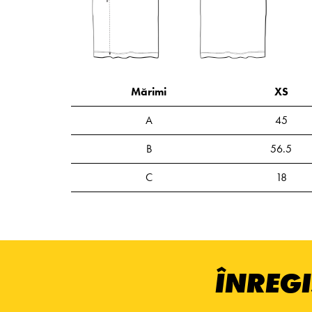
Mărimi
XS
A
45
B
56.5
C
18
ÎNREGI