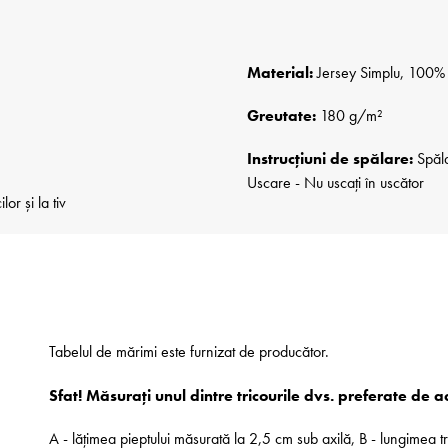
Material:
Jersey Simplu, 100% B
Greutate:
180 g/m²
Instrucțiuni de spălare:
Spăla
Uscare - Nu uscați în uscător
r și la tiv
Tabelul de mărimi este furnizat de producător.
Sfat! Măsurați unul dintre tricourile dvs. preferate de 
A - lățimea pieptului măsurată la 2,5 cm sub axilă, B - lungimea t