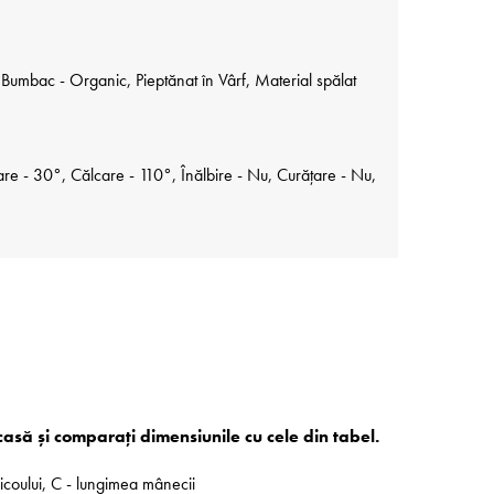
umbac - Organic, Pieptănat în Vârf, Material spălat
re - 30°, Călcare - 110°, Înălbire - Nu, Curățare - Nu,
acasă și comparați dimensiunile cu cele din tabel.
ricoului, C - lungimea mânecii