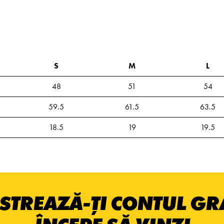
S
M
L
48
51
54
59.5
61.5
63.5
18.5
19
19.5
STREAZĂ-ȚI CONTUL GRA