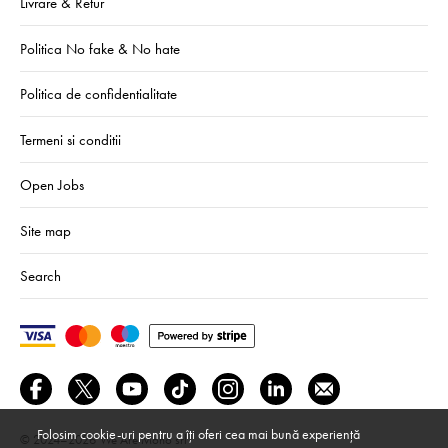
Livrare & Retur
Politica No fake & No hate
Politica de confidentialitate
Termeni si conditii
Open Jobs
Site map
Search
Folosim cookie-uri pentru a îți oferi cea mai bună experiență
© 2024–2026
We Are Mono srl