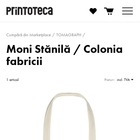
Cumpără din Marketplace
TOMAGRAPH
Moni Stănilă / Colonia
fabricii
1 articol
Preturi:
incl. TVA