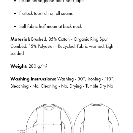
Inside herringbone back neck tape
Flatlock topstitch on all seams
Self fabric half moon at back neck
Material:
Brushed, 85% Cotton - Organic Ring Spun
Combed, 15% Polyester - Recycled, Fabric washed, Light
sueded
Weight:
280 g/m²
Washing instructions:
Washing - 30°, Ironing - 110°,
Bleaching - No, Cleaning - No, Drying - Tumble Dry No