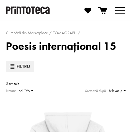
Cumpără din Marketplace
TOMAGRAPH
Poesis internațional 15
FILTRU
5 articole
Preturi:
incl. TVA
Sortează după:
Relevanţă