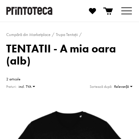
Cumpără din Marketplace
Trupa Tentații
TENTATII - A mia oara
(alb)
2 articole
Preturi:
incl. TVA
Sortează după:
Relevanţă