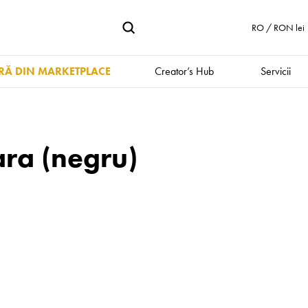
RO / RON lei
Ă DIN MARKETPLACE
Creator’s Hub
Servicii
ara (negru)