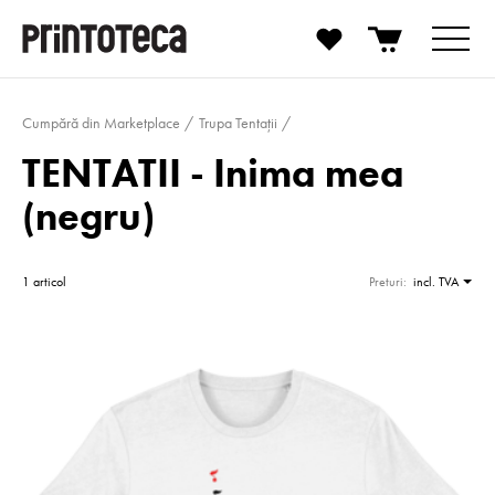
Cumpără din Marketplace
Trupa Tentații
TENTATII - Inima mea
(negru)
1 articol
Preturi:
incl. TVA