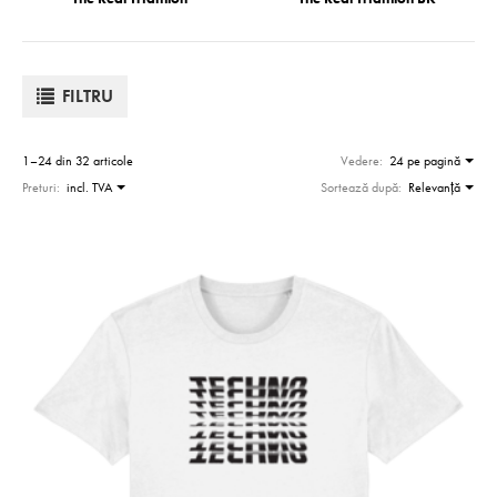
FILTRU
1–24 din 32 articole
Vedere:
24 pe pagină
Preturi:
incl. TVA
Sortează după:
Relevanţă