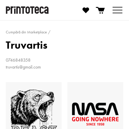
Cumpără din Marketplace
Truvartis
0746848358
truvartis@gmail.com