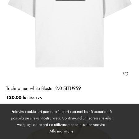
Techno nun white Blaster 2.0 STTU959
130.00 lei
Folosim cookie-uri pentru a îți oferi cea mai bună experiență
posibilă pe site-ul nostru web. Continuând utilizarea site-ului
web, ești de acord cu utilizarea cookie-urilor noastre.
Află mai multe