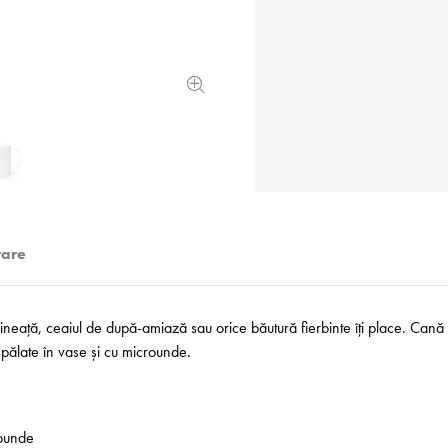
rare
neață, ceaiul de după-amiază sau orice băutură fierbinte îți place. Cană
 spălate în vase și cu microunde.
rounde