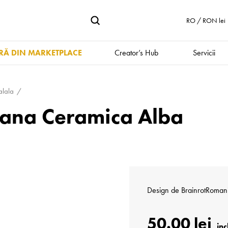
RO / RON lei
Ă DIN MARKETPLACE
Creator’s Hub
Servicii
ralala
 Cana Ceramica Alba
Design de
BrainrotRoman
50.00 lei