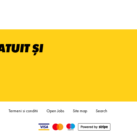
TUIT ȘI
Termeni si conditii
Open Jobs
Site map
Search