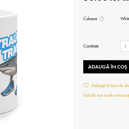
Culoare
Whit
?
Cantitate
ADAUGĂ ÎN COȘ
Adaugă la lista de do
Solicită mai multe informaț