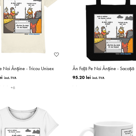
e Noi Ânşine - Tricou Unisex
Ân Faţă Pe Noi Ânşine - Sacoşă
ei
95.20 lei
+6