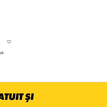
lbă
TUIT ȘI