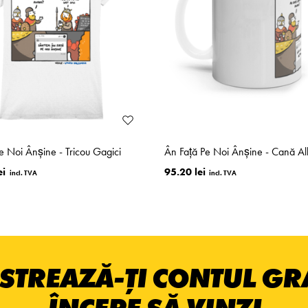
e Noi Ânşine - Tricou Gagici
Ân Faţă Pe Noi Ânşine - Cană A
ei
95.20 lei
STREAZĂ-ȚI CONTUL GRA