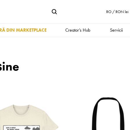
RO / RON lei
Ă DIN MARKETPLACE
Creator’s Hub
Servicii
şine