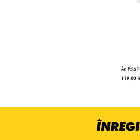
Ân Faţă P
119.00 l
ÎNREGI