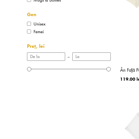
Gen
Unisex
Femei
Preț, lei
–
Ân Faţă P
119.00 l