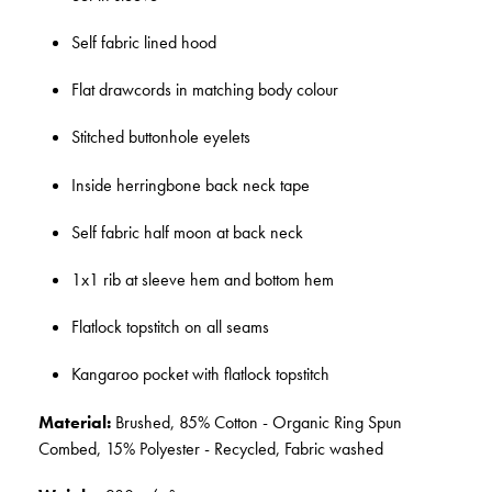
Self fabric lined hood
Flat drawcords in matching body colour
Stitched buttonhole eyelets
Inside herringbone back neck tape
Self fabric half moon at back neck
1x1 rib at sleeve hem and bottom hem
Flatlock topstitch on all seams
Kangaroo pocket with flatlock topstitch
Material:
Brushed, 85% Cotton - Organic Ring Spun
Combed, 15% Polyester - Recycled, Fabric washed