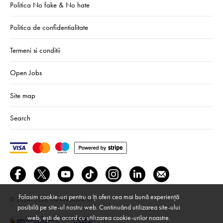
Politica No fake & No hate
Politica de confidentialitate
Termeni si conditii
Open Jobs
Site map
Search
Folosim cookie-uri pentru a îți oferi cea mai bună experiență
© 2024–2026
We Are Mono srl
posibilă pe site-ul nostru web. Continuând utilizarea site-ului
web, ești de acord cu utilizarea cookie-urilor noastre.