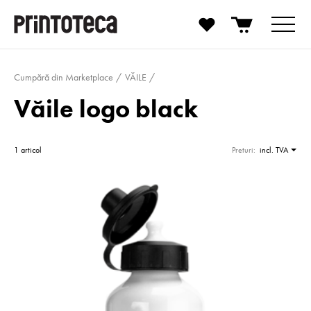
Cumpără din Marketplace
VĂILE
Văile logo black
1 articol
Preturi:
incl. TVA