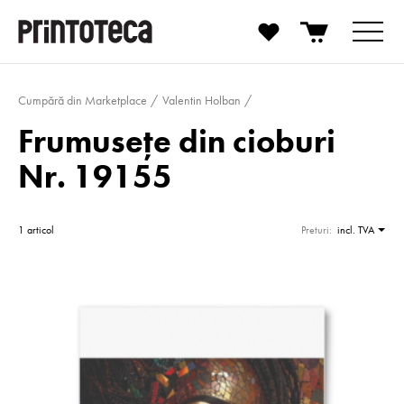
Cumpără din Marketplace
Valentin Holban
Frumusețe din cioburi
Nr. 19155
1 articol
Preturi:
incl. TVA