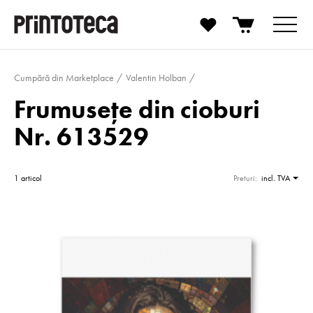
Cumpără din Marketplace
Valentin Holban
Frumusețe din cioburi
Nr. 613529
1 articol
Preturi:
incl. TVA