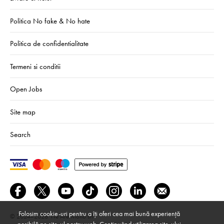
Politica No fake & No hate
Politica de confidentialitate
Termeni si conditii
Open Jobs
Site map
Search
Folosim cookie-uri pentru a îți oferi cea mai bună experiență
© 2024–2026
We Are Mono srl