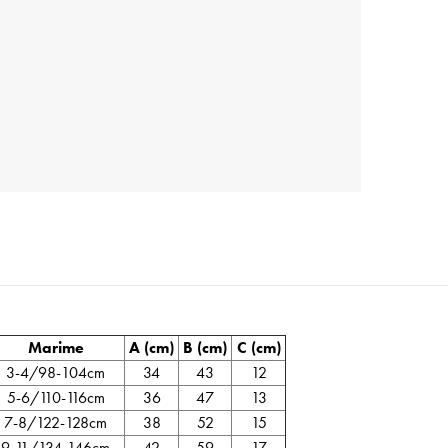
Marime
A (cm)
B (cm)
C (cm)
3-4/98-104cm
34
43
12
5-6/110-116cm
36
47
13
7-8/122-128cm
38
52
15
9-11/134-146cm
42
59
17