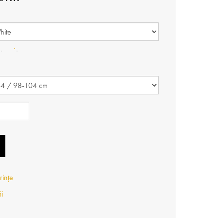
rințe
ii