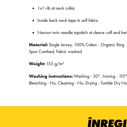
1x1 rib at neck collar
Inside back neck tape in self fabric
Narrow twin needle topstitch at sleeve cuff and he
Material:
Single Jersey, 100% Cotton - Organic Ring
Spun Combed, Fabric washed
Weight:
155 g/m²
Washing instructions:
Washing - 30°, Ironing - 110°
Bleaching - No, Cleaning - No, Drying - Tumble Dry No
ÎNREGI