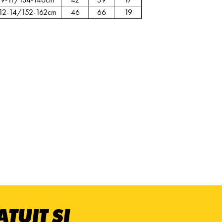
12-14/152-162cm
46
66
19
TUIT ȘI