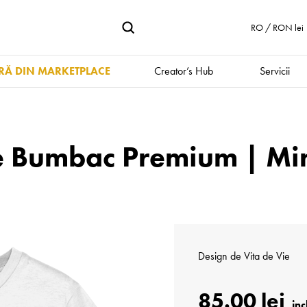
RO / RON lei
Ă DIN MARKETPLACE
Creator’s Hub
Servicii
e Bumbac Premium | Min
Design de
Vita de Vie
85.00 lei