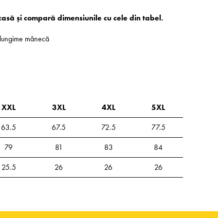
casă și compară dimensiunile cu cele din tabel.
 - lungime mânecă
XXL
3XL
4XL
5XL
63.5
67.5
72.5
77.5
79
81
83
84
25.5
26
26
26