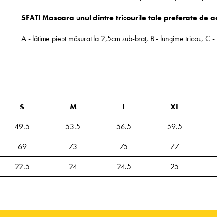
SFAT! Măsoară unul dintre tricourile tale preferate de a
A - lătime piept măsurat la 2,5cm sub-braț, B - lungime tricou, C
S
M
L
XL
49.5
53.5
56.5
59.5
69
73
75
77
22.5
24
24.5
25