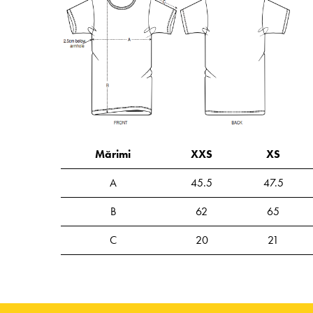
Mărimi
XXS
XS
A
45.5
47.5
B
62
65
C
20
21