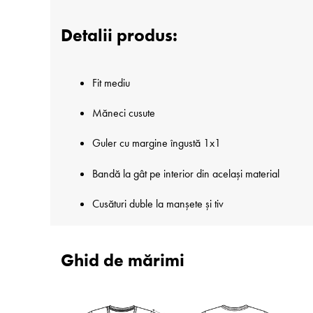
Detalii produs:
Fit mediu
Măneci cusute
Guler cu margine îngustă 1x1
Bandă la gât pe interior din același material
Cusături duble la manșete și tiv
Ghid de mărimi