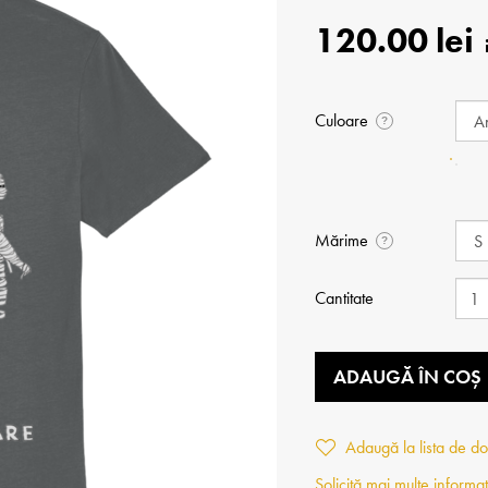
120.00 lei
Culoare
?
Mărime
?
Cantitate
ADAUGĂ ÎN COȘ
Adaugă la lista de do
Solicită mai multe informaț