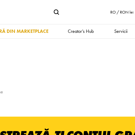
RO / RON lei
Ă DIN MARKETPLACE
Creator’s Hub
Servicii
me