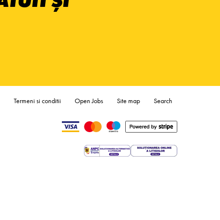
TUIT ȘI
Termeni si conditii
Open Jobs
Site map
Search