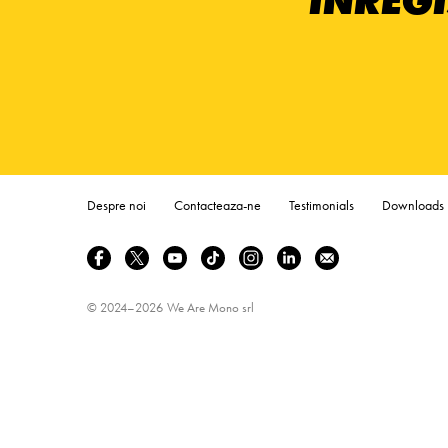
ÎNREGI
Despre noi
Contacteaza-ne
Testimonials
Downloads
© 2024–2026
We Are Mono srl