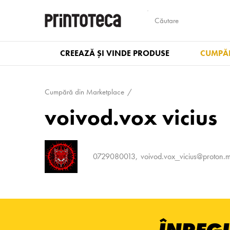
CREEAZĂ ȘI VINDE PRODUSE
CUMPĂR
Cumpără din Marketplace
voivod.vox vicius
0729080013
voivod.vox_vicius@proton.