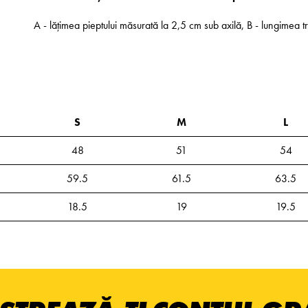
A - lățimea pieptului măsurată la 2,5 cm sub axilă, B - lungimea t
S
M
L
48
51
54
59.5
61.5
63.5
18.5
19
19.5