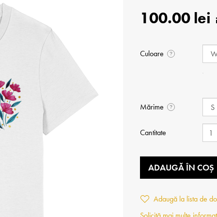
100.00 lei
Culoare
?
Mărime
?
Cantitate
ADAUGĂ ÎN COȘ
Adaugă la lista de do
Solicită mai multe informaț