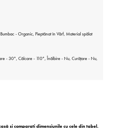
umbac - Organic, Pieptănat în Vârf, Material spălat
re - 30°, Călcare - 110°, Înălbire - Nu, Curățare - Nu,
acasă și comparați dimensiunile cu cele din tabel.