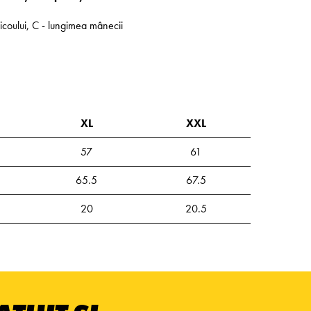
ricoului, C - lungimea mânecii
XL
XXL
57
61
65.5
67.5
20
20.5