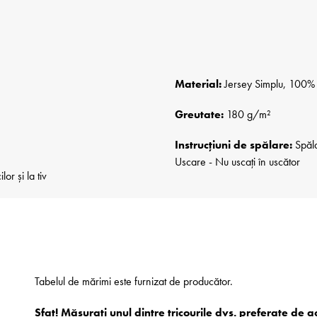
Material:
Jersey Simplu, 100% B
Greutate:
180 g/m²
Instrucțiuni de spălare:
Spăla
Uscare - Nu uscați în uscător
r și la tiv
Tabelul de mărimi este furnizat de producător.
Sfat! Măsurați unul dintre tricourile dvs. preferate de 