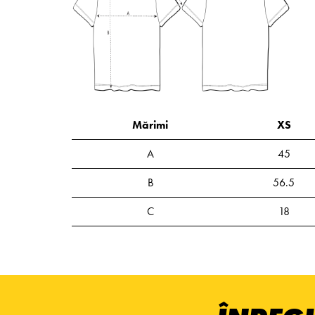
Mărimi
XS
A
45
B
56.5
C
18