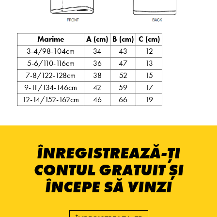
Marime
A (cm)
B (cm)
C (cm)
3-4/98-104cm
34
43
12
5-6/110-116cm
36
47
13
7-8/122-128cm
38
52
15
9-11/134-146cm
42
59
17
12-14/152-162cm
46
66
19
ÎNREGISTREAZĂ-ȚI
CONTUL GRATUIT ȘI
ÎNCEPE SĂ VINZI