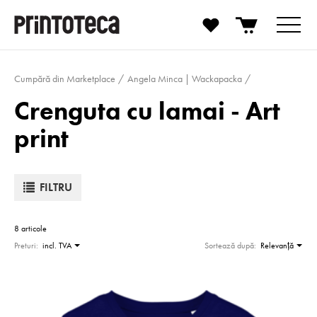
Cumpără din Marketplace
Angela Minca | Wackapacka
Crenguta cu lamai - Art
print
FILTRU
8 articole
Preturi:
incl. TVA
Sortează după:
Relevanţă