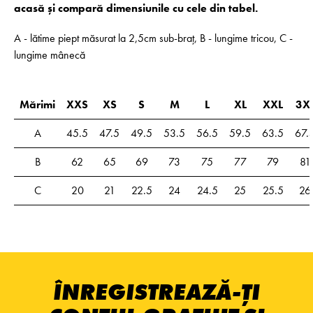
acasă și compară dimensiunile cu cele din tabel.
A - lătime piept măsurat la 2,5cm sub-braț, B - lungime tricou, C -
lungime mânecă
Mărimi
XXS
XS
S
M
L
XL
XXL
3X
A
45.5
47.5
49.5
53.5
56.5
59.5
63.5
67.
B
62
65
69
73
75
77
79
81
C
20
21
22.5
24
24.5
25
25.5
26
ÎNREGISTREAZĂ-ȚI