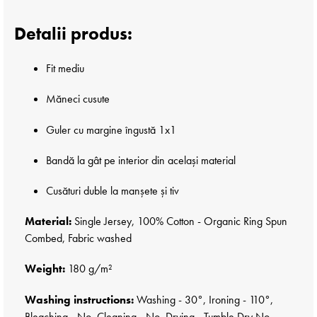
Detalii produs:
Fit mediu
Măneci cusute
Guler cu margine îngustă 1x1
Bandă la gât pe interior din același material
Cusături duble la manșete și tiv
Material:
Single Jersey, 100% Cotton - Organic Ring Spun
Combed, Fabric washed
Weight:
180 g/m²
Washing instructions:
Washing - 30°, Ironing - 110°,
Bleaching - No, Cleaning - No, Drying - Tumble Dry No