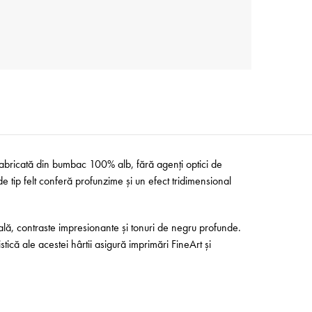
 Fabricată din bumbac 100% alb, fără agenți optici de
de tip felt conferă profunzime și un efect tridimensional
nală, contraste impresionante și tonuri de negru profunde.
stică ale acestei hârtii asigură imprimări FineArt și