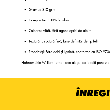
Gramaj: 310 gsm
Compoziție: 100% bumbac
Culoare: Albă, fără agenți optici de albire
Textură: Structură fină, bine definită, de tip felt
Proprietăți: Fără acid și lignină, conformă cu ISO 970
Hahnemühle William Turner este alegerea ideală pentru proiec
ÎNREGI