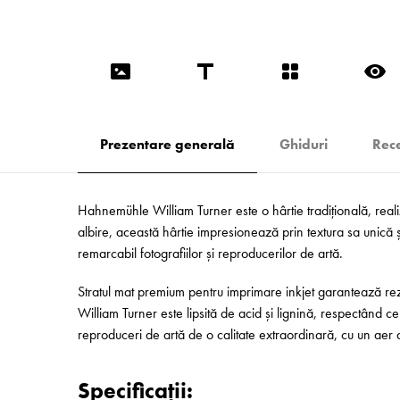
Prezentare generală
Ghiduri
Rece
Hahnemühle William Turner este o hârtie tradițională, reali
albire, această hârtie impresionează prin textura sa unică și
remarcabil fotografiilor și reproducerilor de artă.
Stratul mat premium pentru imprimare inkjet garantează rezu
William Turner este lipsită de acid și lignină, respectând cel
reproduceri de artă de o calitate extraordinară, cu un aer ar
Specificații: