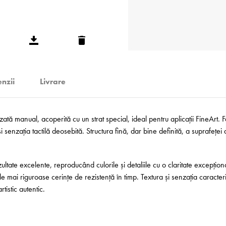
nzii
Livrare
zată manual, acoperită cu un strat special, ideal pentru aplicații FineArt.
 senzația tactilă deosebită. Structura fină, dar bine definită, a suprafeței 
ltate excelente, reproducând culorile și detaliile cu o claritate excepțio
e mai riguroase cerințe de rezistență în timp. Textura și senzația caracteri
tistic autentic.