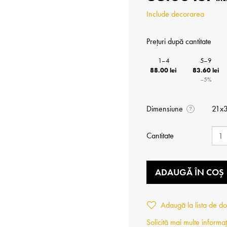
Include decorarea
Prețuri după cantitate
1–4
5–9
88.00 lei
83.60 lei
−5%
Dimensiune
21x
?
Cantitate
ADAUGĂ ÎN COȘ
Adaugă la lista de do
Solicită mai multe informaț