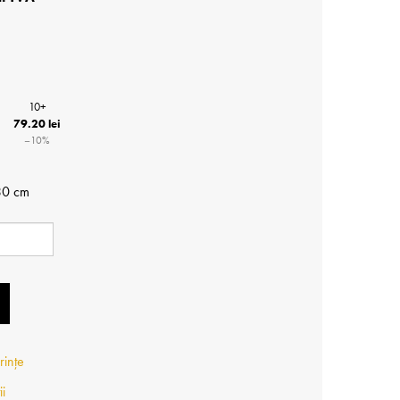
10+
79.20 lei
−10%
30 cm
rințe
ii