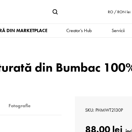
RO / RON lei
Ă DIN MARKETPLACE
Creator’s Hub
Servicii
xturată din Bumbac 100%
Fotografie
SKU
PHMWT2130P
88.00 lei