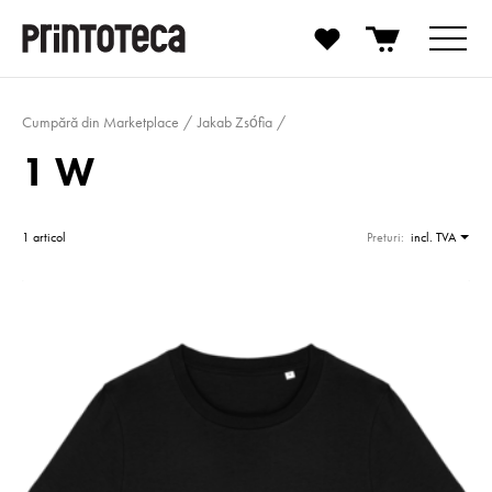
Cumpără din Marketplace
Jakab Zsófia
1 W
1 articol
Preturi:
incl. TVA