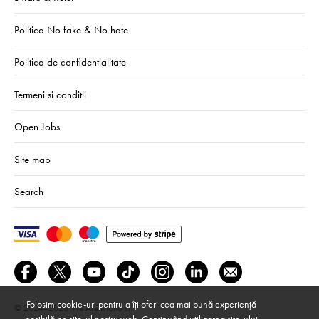
Politica No fake & No hate
Politica de confidentialitate
Termeni si conditii
Open Jobs
Site map
Search
Folosim cookie-uri pentru a îți oferi cea mai bună experiență
© 2024–2026
We Are Mono srl