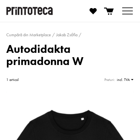
Cumpără din Marketplace
Jakab Zsófia
Autodidakta
primadonna W
1 articol
Preturi:
incl. TVA