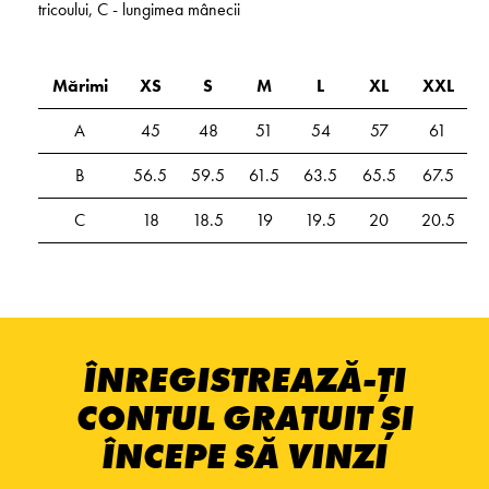
tricoului, C - lungimea mânecii
Mărimi
XS
S
M
L
XL
XXL
A
45
48
51
54
57
61
B
56.5
59.5
61.5
63.5
65.5
67.5
C
18
18.5
19
19.5
20
20.5
ÎNREGISTREAZĂ-ȚI
CONTUL GRATUIT ȘI
ÎNCEPE SĂ VINZI