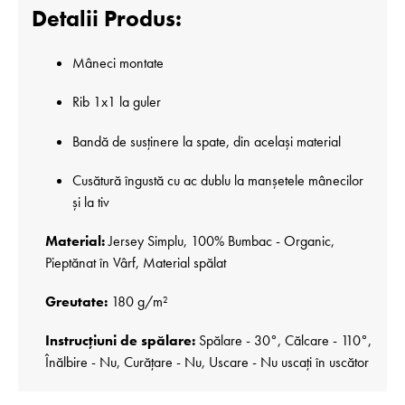
Detalii Produs:
Mâneci montate
Rib 1x1 la guler
Bandă de susținere la spate, din același material
Cusătură îngustă cu ac dublu la manșetele mânecilor
și la tiv
Material:
Jersey Simplu, 100% Bumbac - Organic,
Pieptănat în Vârf, Material spălat
Greutate:
180 g/m²
Instrucțiuni de spălare:
Spălare - 30°, Călcare - 110°,
Înălbire - Nu, Curățare - Nu, Uscare - Nu uscați în uscător