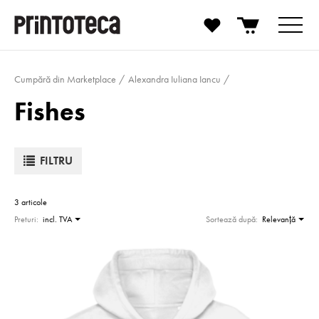
Cumpără din Marketplace
Alexandra Iuliana Iancu
Fishes
FILTRU
3 articole
Preturi:
incl. TVA
Sortează după:
Relevanţă