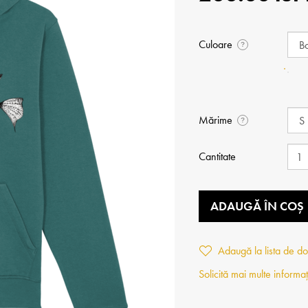
Culoare
?
Mărime
?
Cantitate
ADAUGĂ ÎN COȘ
Adaugă la lista de do
Solicită mai multe informaț