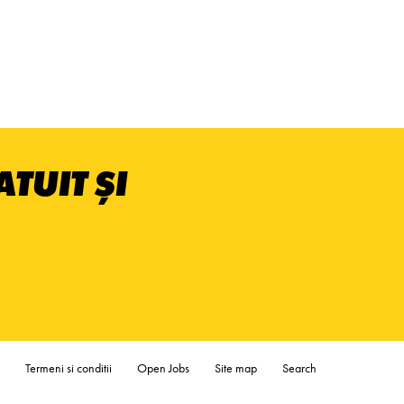
TUIT ȘI
Termeni si conditii
Open Jobs
Site map
Search