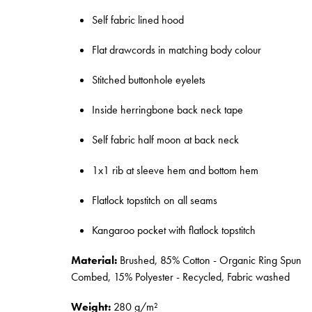
Self fabric lined hood
Flat drawcords in matching body colour
Stitched buttonhole eyelets
Inside herringbone back neck tape
Self fabric half moon at back neck
1x1 rib at sleeve hem and bottom hem
Flatlock topstitch on all seams
Kangaroo pocket with flatlock topstitch
Material:
Brushed, 85% Cotton - Organic Ring Spun
Combed, 15% Polyester - Recycled, Fabric washed
Weight:
280 g/m²