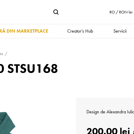
RO / RON lei
Ă DIN MARKETPLACE
Creator’s Hub
Servicii
es
.0 STSU168
Design de
Alexandra Iuli
200.00 lei