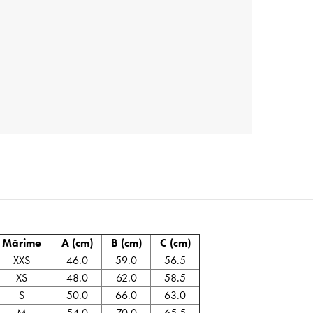
Mărime
A (cm)
B (cm)
C (cm)
XXS
46.0
59.0
56.5
XS
48.0
62.0
58.5
S
50.0
66.0
63.0
M
54.0
70.0
65.5