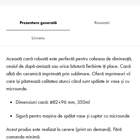
Prezentare generală
Recenzii
Livrare
Această cană robustă este perfectă pentru cafeaua de dimineață,
ceaiul de după-amiază sau orice băutură fierbinte îți place. Cană
albă din ceramică imprimată prin sublimare. Oferă imprimeuri vii
care își păstrează calitatea atunci când sunt spălate în vase și cu
microunde.
Dimensiuni cană: ø82×96 mm, 350ml
Sigură pentru mașina de spălat vase și cuptor cu microunde
Acest produs este realizat la cerere (print on demand). Fără
comanda minimă.