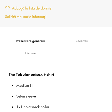
Adaugă la lista de dorințe
Solicită mai multe informații
Prezentare generală
Recenzii
Livrare
The Tubular unisex t-shirt
Medium Fit
Set-in sleeve
1x1 rib at neck collar