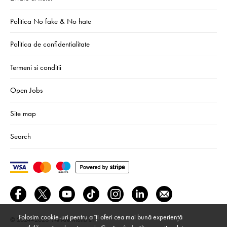
Politica No fake & No hate
Politica de confidentialitate
Termeni si conditii
Open Jobs
Site map
Search
Folosim cookie-uri pentru a îți oferi cea mai bună experiență
© 2024–2026
We Are Mono srl