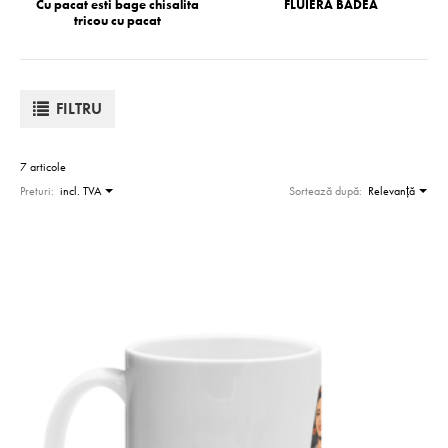
Cu pacat esti bage chisalita
FLUIERA BADEA
tricou cu pacat
FILTRU
7 articole
Preturi:
incl. TVA
Sortează după:
Relevanţă