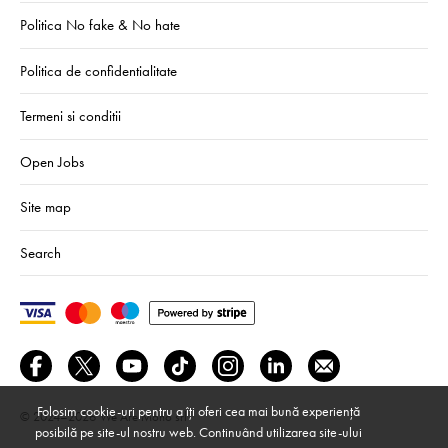
Politica No fake & No hate
Politica de confidentialitate
Termeni si conditii
Open Jobs
Site map
Search
Folosim cookie-uri pentru a îți oferi cea mai bună experiență
© 2024–2026
We Are Mono srl
posibilă pe site-ul nostru web. Continuând utilizarea site-ului