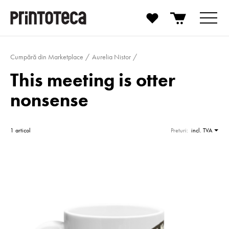
Cumpără din Marketplace
Aurelia Nistor
This meeting is otter
nonsense
1 articol
Preturi:
incl. TVA