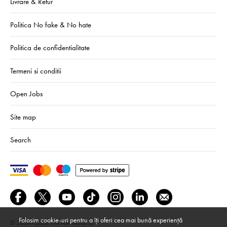
Livrare & Retur
Politica No fake & No hate
Politica de confidentialitate
Termeni si conditii
Open Jobs
Site map
Search
Folosim cookie-uri pentru a îți oferi cea mai bună experiență
© 2024–2026
We Are Mono srl