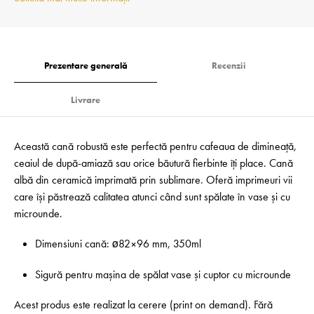
Prezentare generală
Recenzii
Livrare
Această cană robustă este perfectă pentru cafeaua de dimineață,
ceaiul de după-amiază sau orice băutură fierbinte îți place. Cană
albă din ceramică imprimată prin sublimare. Oferă imprimeuri vii
care își păstrează calitatea atunci când sunt spălate în vase și cu
microunde.
Dimensiuni cană: ø82×96 mm, 350ml
Sigură pentru mașina de spălat vase și cuptor cu microunde
Acest produs este realizat la cerere (print on demand). Fără