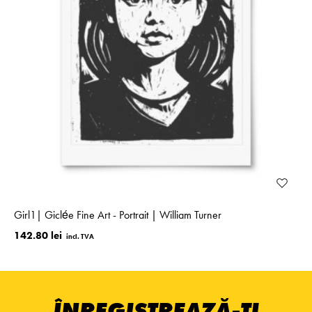
Girl1| Giclée Fine Art - Portrait | William Turner
142.80 lei
ÎNREGISTREAZĂ-ȚI