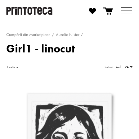
Cumpără din Marketplace
Aurelia Nistor
Girl1 - linocut
1 articol
Preturi:
incl. TVA