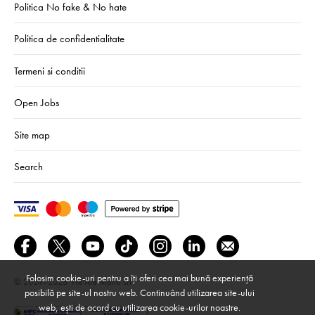
Politica No fake & No hate
Politica de confidentialitate
Termeni si conditii
Open Jobs
Site map
Search
Folosim cookie-uri pentru a îți oferi cea mai bună experiență
© 2024–2026
We Are Mono srl
posibilă pe site-ul nostru web. Continuând utilizarea site-ului
web, ești de acord cu utilizarea cookie-urilor noastre.