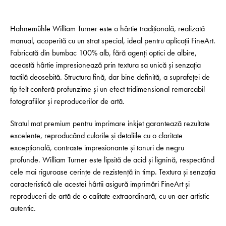
Hahnemühle William Turner este o hârtie tradițională, realizată
manual, acoperită cu un strat special, ideal pentru aplicații FineArt.
Fabricată din bumbac 100% alb, fără agenți optici de albire,
această hârtie impresionează prin textura sa unică și senzația
tactilă deosebită. Structura fină, dar bine definită, a suprafeței de
tip felt conferă profunzime și un efect tridimensional remarcabil
fotografiilor și reproducerilor de artă.
Stratul mat premium pentru imprimare inkjet garantează rezultate
excelente, reproducând culorile și detaliile cu o claritate
excepțională, contraste impresionante și tonuri de negru
profunde. William Turner este lipsită de acid și lignină, respectând
cele mai riguroase cerințe de rezistență în timp. Textura și senzația
caracteristică ale acestei hârtii asigură imprimări FineArt și
reproduceri de artă de o calitate extraordinară, cu un aer artistic
autentic.