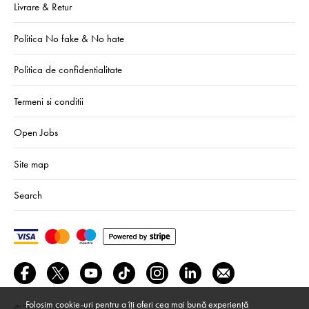
Livrare & Retur
Politica No fake & No hate
Politica de confidentialitate
Termeni si conditii
Open Jobs
Site map
Search
Folosim cookie-uri pentru a îți oferi cea mai bună experiență
© 2024–2026
We Are Mono srl