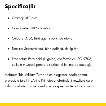
Specificații:
Gramaj: 310 gsm
Compoziție: 100% bumbac
Culoare: Albă, fără agenți optici de albire
Textură: Structură fină, bine definită, de tip felt
Proprietăți: Fără acid și lignină, conformă cu ISO 9706,
calitate muzeală pentru o rezistență în timp de excepție
Hahnemühle William Turner este alegerea ideală pentru
proiectele tale FineArt la Printoteca, oferindu-ți rezultate care
îmbină calitatea profesională cu o expresivitate artistică unică.