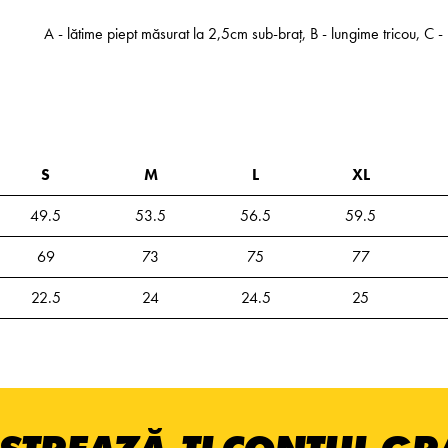
A - lătime piept măsurat la 2,5cm sub-braț, B - lungime tricou, C
S
M
L
XL
49.5
53.5
56.5
59.5
69
73
75
77
22.5
24
24.5
25