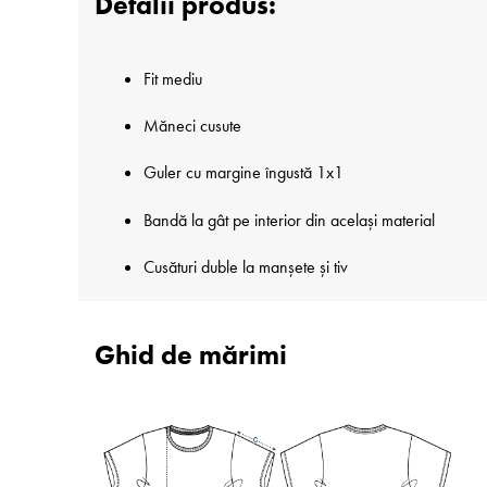
Detalii produs:
Fit mediu
Măneci cusute
Guler cu margine îngustă 1x1
Bandă la gât pe interior din același material
Cusături duble la manșete și tiv
Ghid de mărimi