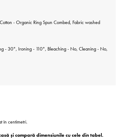
Cotton - Organic Ring Spun Combed, Fabric washed
 - 30°, Ironing - 110°, Bleaching - No, Cleaning - No,
at în centimetri.
casă și compară dimensiunile cu cele din tabel.