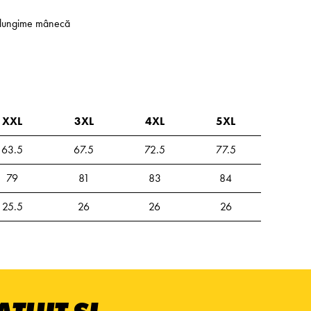
 - lungime mânecă
XXL
3XL
4XL
5XL
63.5
67.5
72.5
77.5
79
81
83
84
25.5
26
26
26