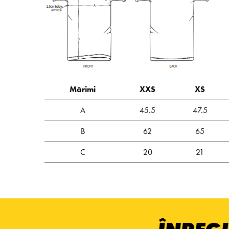
Mărimi
XXS
XS
A
45.5
47.5
B
62
65
C
20
21