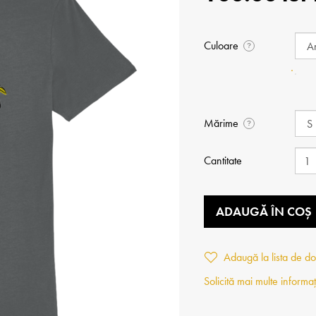
Culoare
?
Mărime
?
Cantitate
ADAUGĂ ÎN COȘ
Adaugă la lista de do
Solicită mai multe informaț