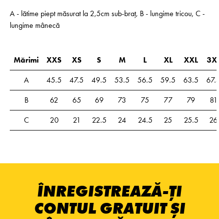
A - lătime piept măsurat la 2,5cm sub-braț, B - lungime tricou, C -
lungime mânecă
Mărimi
XXS
XS
S
M
L
XL
XXL
3X
A
45.5
47.5
49.5
53.5
56.5
59.5
63.5
67.
B
62
65
69
73
75
77
79
81
C
20
21
22.5
24
24.5
25
25.5
26
ÎNREGISTREAZĂ-ȚI
CONTUL GRATUIT ȘI