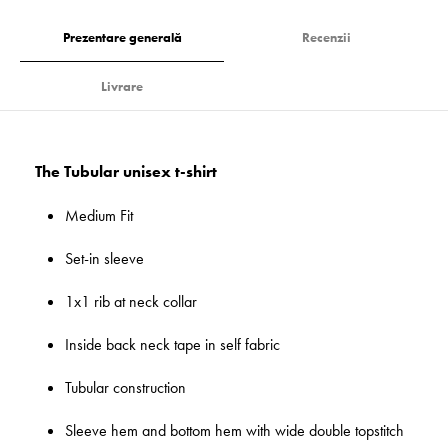
Prezentare generală
Recenzii
Livrare
The Tubular unisex t-shirt
Medium Fit
Set-in sleeve
1x1 rib at neck collar
Inside back neck tape in self fabric
Tubular construction
Sleeve hem and bottom hem with wide double topstitch