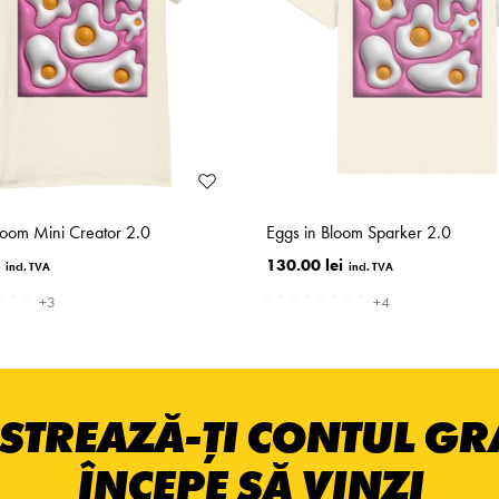
loom Mini Creator 2.0
Eggs in Bloom Sparker 2.0
130.00 lei
+3
+4
STREAZĂ-ȚI CONTUL GRA
ÎNCEPE SĂ VINZI