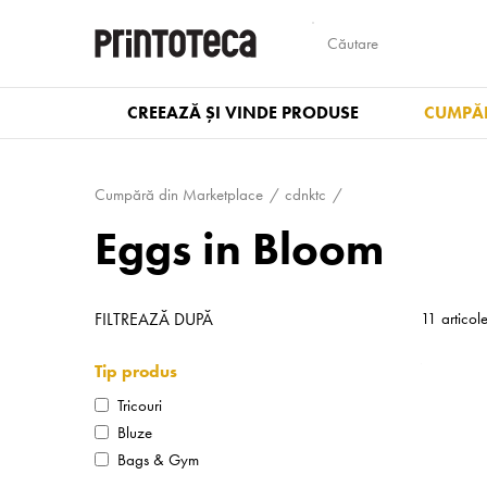
CREEAZĂ ȘI VINDE PRODUSE
CUMPĂR
Cumpără din Marketplace
cdnktc
Eggs in Bloom
FILTREAZĂ DUPĂ
11 articol
Tip produs
Tricouri
Bluze
Bags & Gym