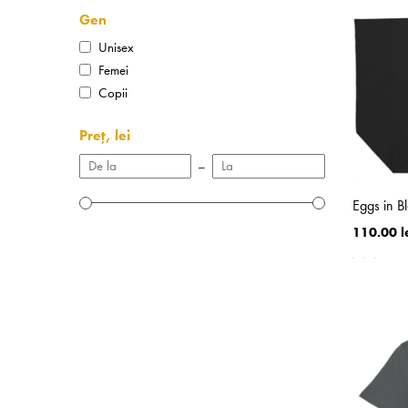
Gen
Unisex
Femei
Copii
Preț, lei
–
Eggs in 
110.00 l