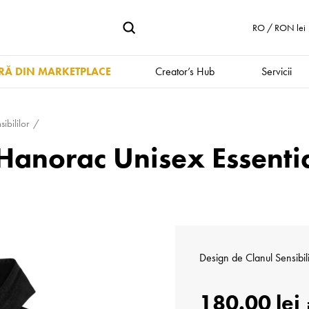
RO / RON lei
Ă DIN MARKETPLACE
Creator’s Hub
Servicii
ibililor
r Hanorac Unisex Essent
Design de
Clanul Sensibili
180.00 lei