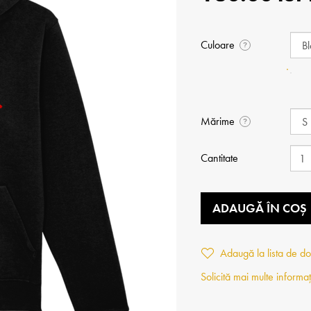
Culoare
?
Mărime
?
Cantitate
ADAUGĂ ÎN COȘ
Adaugă la lista de do
Solicită mai multe informaț