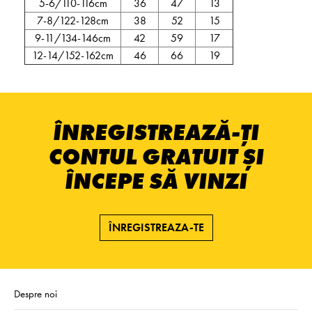
5-6/110-116cm
36
47
13
7-8/122-128cm
38
52
15
9-11/134-146cm
42
59
17
12-14/152-162cm
46
66
19
ÎNREGISTREAZĂ-ȚI
CONTUL GRATUIT ȘI
ÎNCEPE SĂ VINZI
ÎNREGISTREAZA-TE
Despre noi