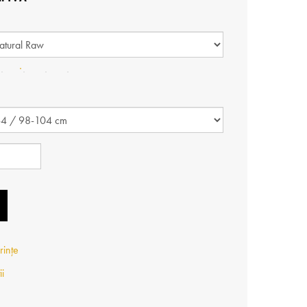
rințe
ii