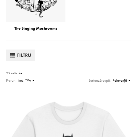
The Singing Mushrooms
FILTRU
22 articole
Preturi:
incl. TVA
Sortează după:
Relevanţă