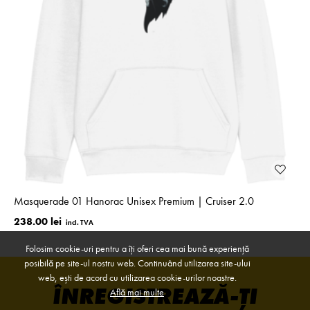
Masquerade 01 Hanorac Unisex Premium | Cruiser 2.0
238.00 lei
Folosim cookie-uri pentru a îți oferi cea mai bună experiență
posibilă pe site-ul nostru web. Continuând utilizarea site-ului
web, ești de acord cu utilizarea cookie-urilor noastre.
ÎNREGISTREAZĂ-ȚI
Află mai multe