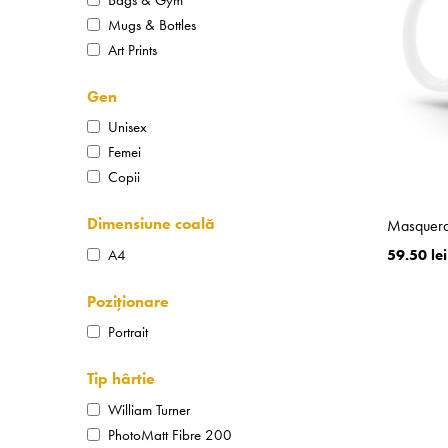
Mugs & Bottles
Art Prints
Gen
Unisex
Femei
Copii
Dimensiune coală
Masquera
A4
59.50 lei
Poziționare
Portrait
Tip hârtie
William Turner
PhotoMatt Fibre 200