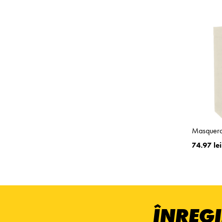
Masquera
74.97 lei
ÎNREGI