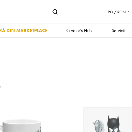
RO / RON lei
Ă DIN MARKETPLACE
Creator’s Hub
Servicii
e