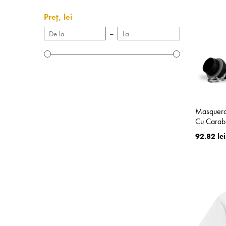
Preț, lei
–
Masquerad
Cu Carab
92.82 lei