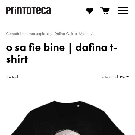
Cumpără din Marketplace
Dafina Official Merch
o sa fie bine | dafina t-
shirt
1 articol
Preturi:
incl. TVA