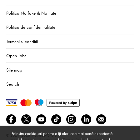
Politica No fake & No hate
Politica de confidentialitate
Termeni si conditii
Open Jobs
Site map
Search
Folosim cookie-uri pentru a îți oferi cea mai bună experiență
© 2024–2026
We Are Mono srl