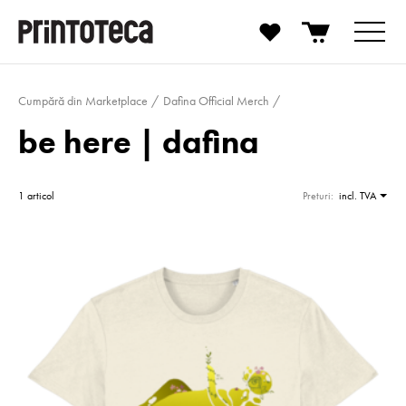
Cumpără din Marketplace
Dafina Official Merch
be here | dafina
1 articol
Preturi:
incl. TVA