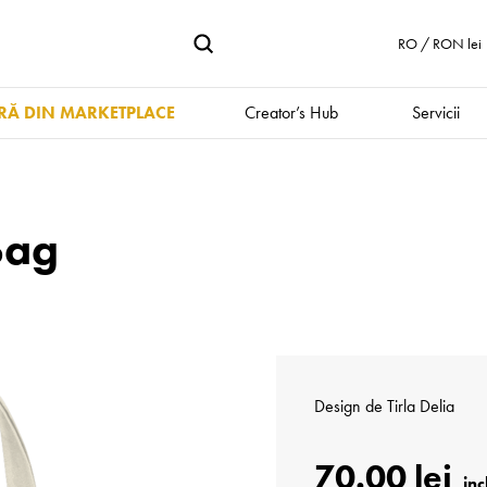
RO / RON lei
Ă DIN MARKETPLACE
Creator’s Hub
Servicii
Bag
Design de
Tirla Delia
70.00 lei