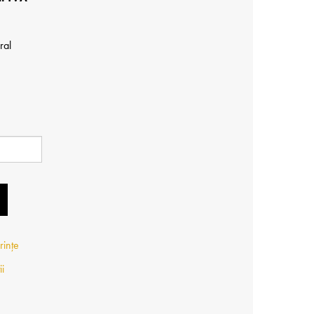
ral
rințe
ii