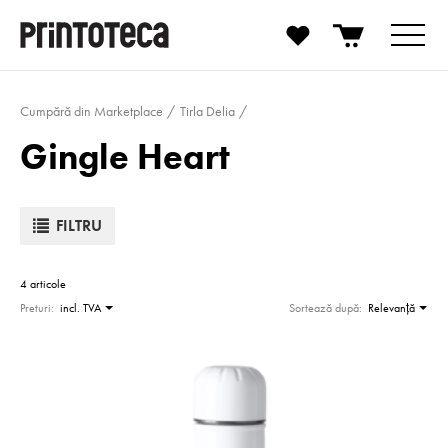
Cumpără din Marketplace
Tirla Delia
Gingle Heart
FILTRU
4 articole
Preturi:
incl. TVA
Sortează după:
Relevanţă