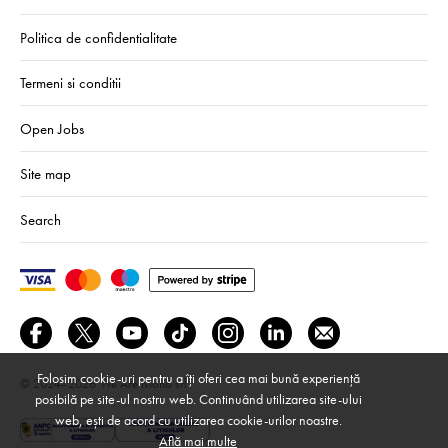
Politica de confidentialitate
Termeni si conditii
Open Jobs
Site map
Search
Folosim cookie-uri pentru a îți oferi cea mai bună experiență
© 2024–2026
We Are Mono srl
posibilă pe site-ul nostru web. Continuând utilizarea site-ului
web, ești de acord cu utilizarea cookie-urilor noastre.
Află mai multe