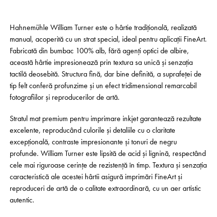
Hahnemühle William Turner este o hârtie tradițională, realizată
manual, acoperită cu un strat special, ideal pentru aplicații FineArt.
Fabricată din bumbac 100% alb, fără agenți optici de albire,
această hârtie impresionează prin textura sa unică și senzația
tactilă deosebită. Structura fină, dar bine definită, a suprafeței de
tip felt conferă profunzime și un efect tridimensional remarcabil
fotografiilor și reproducerilor de artă.
Stratul mat premium pentru imprimare inkjet garantează rezultate
excelente, reproducând culorile și detaliile cu o claritate
excepțională, contraste impresionante și tonuri de negru
profunde. William Turner este lipsită de acid și lignină, respectând
cele mai riguroase cerințe de rezistență în timp. Textura și senzația
caracteristică ale acestei hârtii asigură imprimări FineArt și
reproduceri de artă de o calitate extraordinară, cu un aer artistic
autentic.