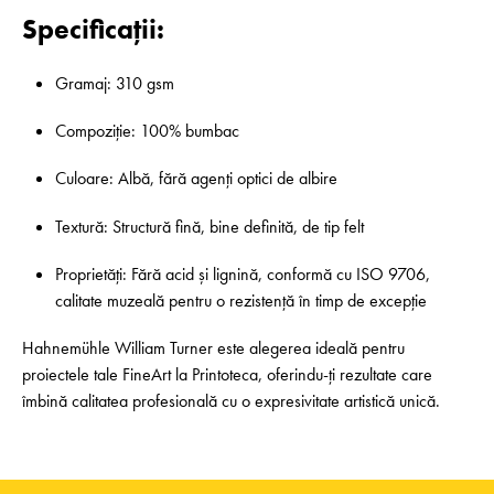
Specificații:
Gramaj: 310 gsm
Compoziție: 100% bumbac
Culoare: Albă, fără agenți optici de albire
Textură: Structură fină, bine definită, de tip felt
Proprietăți: Fără acid și lignină, conformă cu ISO 9706,
calitate muzeală pentru o rezistență în timp de excepție
Hahnemühle William Turner este alegerea ideală pentru
proiectele tale FineArt la Printoteca, oferindu-ți rezultate care
îmbină calitatea profesională cu o expresivitate artistică unică.