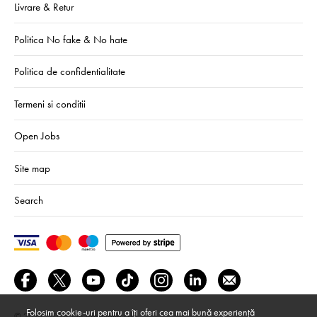
Livrare & Retur
Politica No fake & No hate
Politica de confidentialitate
Termeni si conditii
Open Jobs
Site map
Search
Folosim cookie-uri pentru a îți oferi cea mai bună experiență
© 2024–2026
We Are Mono srl